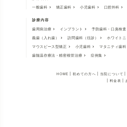
一般歯科
矯正歯科
小児歯科
口腔外科
診療内容
歯周病治療
インプラント
予防歯科・口臭検査
義歯（入れ歯）
訪問歯科（往診）
ホワイトニ
マウスピース型矯正
小児歯科
マタニティ歯科
歯髄温存療法・精密根管治療
症例集
HOME
初めての方へ
当院について
料金表