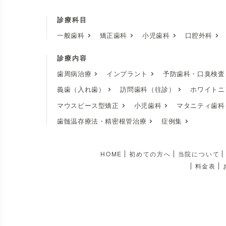
診療科目
一般歯科
矯正歯科
小児歯科
口腔外科
診療内容
歯周病治療
インプラント
予防歯科・口臭検査
義歯（入れ歯）
訪問歯科（往診）
ホワイトニ
マウスピース型矯正
小児歯科
マタニティ歯科
歯髄温存療法・精密根管治療
症例集
HOME
初めての方へ
当院について
料金表