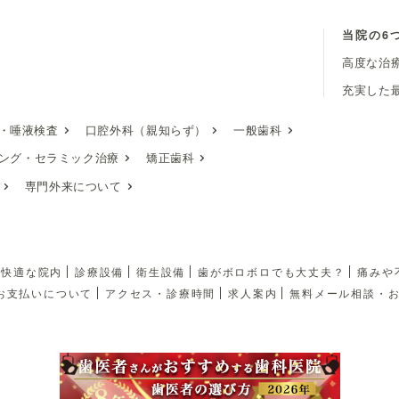
当院の6
高度な治
充実した
・唾液検査
口腔外科（親知らず）
一般歯科
ング・
セラミック治療
矯正歯科
専門外来について
快適な院内
診療設備
衛生設備
歯がボロボロでも大丈夫？
痛みや
お支払いについて
アクセス・診療時間
求人案内
無料メール相談・