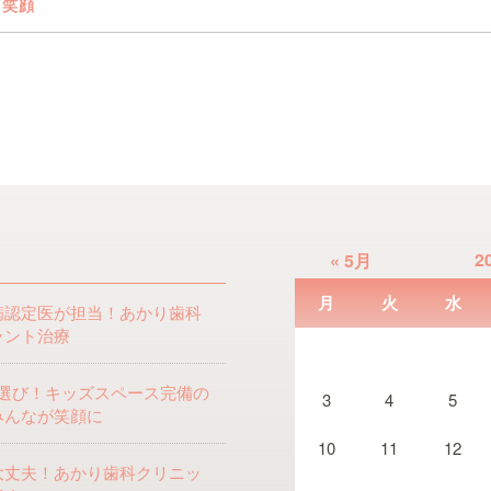
と笑顔
2
« 5月
月
火
水
病認定医が担当！あかり歯科
ラント治療
選び！キッズスペース完備の
3
4
5
みんなが笑顔に
10
11
12
大丈夫！あかり歯科クリニッ