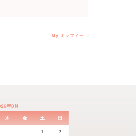
My ミッフィー
026年8月
木
金
土
日
1
2