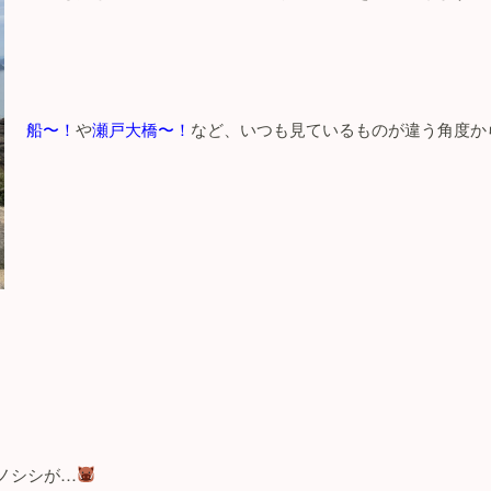
船〜！
や
瀬戸大橋〜！
など、いつも見ているものが違う角度か
ノシシが
…