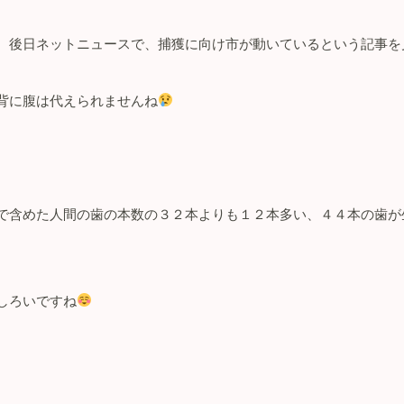
、後日ネットニュースで、捕獲に向け市が動いているという記事を
背に腹は代えられませんね
で含めた人間の歯の本数の３２
本よりも１２
本多い、４４
本の歯が
しろいですね