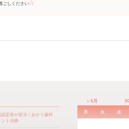
過ごしください
2
« 5月
月
火
水
病認定医が担当！あかり歯科
ラント治療